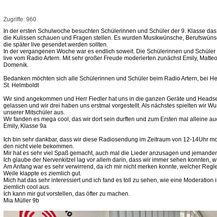
Zugriffe: 960
In der ersten Schulwoche besuchten Schülerinnen und Schüler der 9. Klasse das 
die Kulissen schauen und Fragen stellen. Es wurden Musikwünsche, Berufswünsc
die später live gesendet werden sollten.
In der vergangenen Woche war es endlich soweit. Die Schülerinnen und Schüler
live vom Radio Artern. Mit sehr großer Freude moderierten zunächst Emily, Matte
Domenik.
Bedanken möchten sich alle Schülerinnen und Schüler beim Radio Artern, bei Her
St. Helmboldt
Wir sind angekommen und Herr Fiedler hat uns in die ganzen Geräte und Headset
gelassen und wir drei haben uns erstmal vorgestellt. Als nächstes spielten wir W
unserer Mitschüler aus.
Wir fanden es mega cool, das wir dort sein durften und zum Ersten mal alleine a
Emily, Klasse 9a
Ich bin sehr dankbar, dass wir diese Radiosendung im Zeitraum von 12-14Uhr mode
den nicht viele bekommen.
Mir hat es sehr viel Spaß gemacht, auch mal die Lieder anzusagen und jemande
Ich glaube der Nervenkitzel lag vor allem darin, dass wir immer sehen konnten, 
Am Anfang war es sehr verwirrend, da ich mir nicht merken konnte, welcher Regle
Weile klappte es ziemlich gut.
Mich hat das sehr interessiert und ich fand es toll zu sehen, wie eine Moderation
ziemlich cool aus.
Ich kann mir gut vorstellen, das öfter zu machen.
Mia Müller 9b