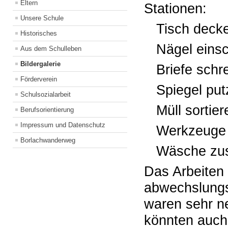
Eltern
Stationen:
Unsere Schule
Tisch dec
Historisches
Nägel eins
Aus dem Schulleben
Bildergalerie
Briefe sch
Förderverein
Spiegel pu
Schulsozialarbeit
Müll sortie
Berufsorientierung
Impressum und Datenschutz
Werkzeuge
Borlachwanderweg
Wäsche zu
Das Arbeiten
abwechslungs
waren sehr ne
könnten auch 